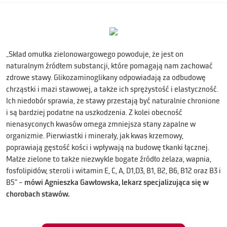
„Skład omułka zielonowargowego powoduje, że jest on
naturalnym źródłem substancji, które pomagają nam zachować
zdrowe stawy. Glikozaminoglikany odpowiadają za odbudowę
chrząstki i mazi stawowej, a także ich sprężystość i elastyczność.
Ich niedobór sprawia, że stawy przestają być naturalnie chronione
i są bardziej podatne na uszkodzenia. Z kolei obecność
nienasyconych kwasów omega zmniejsza stany zapalne w
organizmie. Pierwiastki i minerały, jak kwas krzemowy,
poprawiają gęstość kości i wpływają na budowę tkanki łącznej.
Małże zielone to także niezwykle bogate źródło żelaza, wapnia,
fosfolipidów, steroli i witamin E, C, A, D1,D3, B1, B2, B6, B12 oraz B3 i
B5” –
mówi Agnieszka Gawłowska, lekarz specjalizująca się w
chorobach stawów.