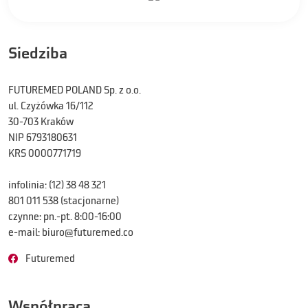
Siedziba
FUTUREMED POLAND Sp. z o.o.
ul. Czyżówka 16/112
30-703 Kraków
NIP 6793180631
KRS 0000771719
infolinia:
(12) 38 48 321
801 011 538
(stacjonarne)
czynne: pn.-pt. 8:00-16:00
e-mail: biuro@futuremed.co
Futuremed
Współpraca